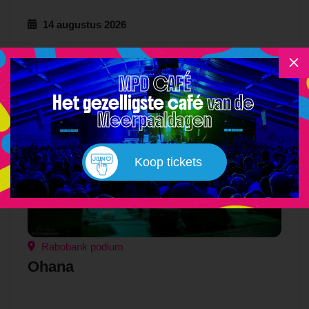
14 augustus 2026
M
MPD CAFÉ
AVONDPROGRAMMA
Het gezelligste café 
van de 
Meerpaaldagen
Koop tickets
Rabobank podium
Ohana