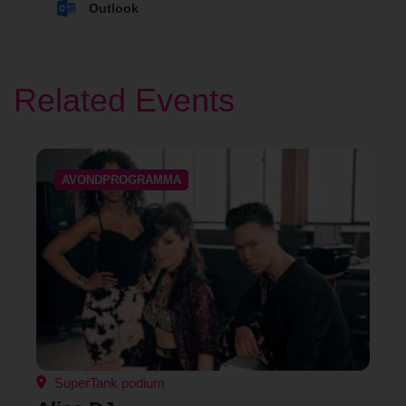
Outlook
Related Events
AVONDPROGRAMMA
SuperTank podium